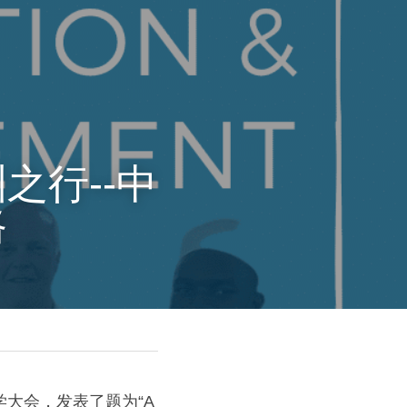
之行--中
路
会，发表了题为“A 