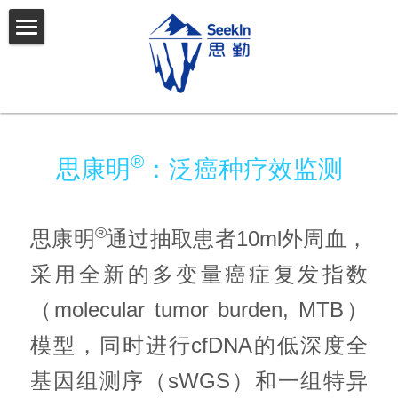
首页
产品与服务
文章发表
思康宁
®
思康明
：泛癌种疗效监测
思康安
团队介绍
思康明
新闻中心
®
思康明
通过抽取患者10ml外周血，
利康谱
招贤纳士
采用全新的多变量癌症复发指数 
（molecular tumor burden, MTB）
思康永
联系我们
模型，同时进行cfDNA的低深度全
基因组测序（sWGS）和一组特异