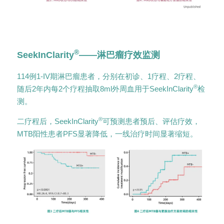
®
SeekInClarity
——淋巴瘤疗效监测
114例1-IV期淋巴瘤患者，分别在初诊、1疗程、2疗程、
®
随后2年内每2个疗程抽取8ml外周血用于SeekInClarity
检
测。
®
二疗程后，SeekInClarity
可预测患者预后、评估疗效，
MTB阳性患者PFS显著降低，一线治疗时间显著缩短。