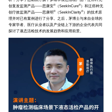
®
®
创复发监测产品——思康安
（SeekInCure
）和泛癌种无
®
®
创疗效监测产品——思康明
（SeekInClarity
）的技术原
理并对已有案例进行了分享。之后，茅博士与来自全球的
专家学者、医疗从业者以及产业链上下游的企业代表共同
探讨了液态活检技术的发展趋势和应用前景。