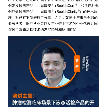
®
®
创复发监测产品——思康安
（SeekInCure
）和泛癌种无
®
®
创疗效监测产品——思康明
（SeekInClarity
）的技术原
理并对已有案例进行了分享。之后，茅博士与来自全球的
专家学者、医疗从业者以及产业链上下游的企业代表共同
探讨了液态活检技术的发展趋势和应用前景。