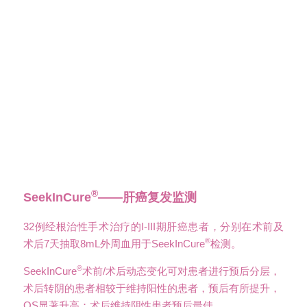
®
SeekInCure
——肝癌复发监测
32例经根治性手术治疗的I-III期肝癌患者，分别在术前及
®
术后7天抽取8mL外周血用于SeekInCure
检测。
®
SeekInCure
术前/术后动态变化可对患者进行预后分层，
术后转阴的患者相较于维持阳性的患者，预后有所提升，
OS显著升高；术后维持阴性患者预后最佳。