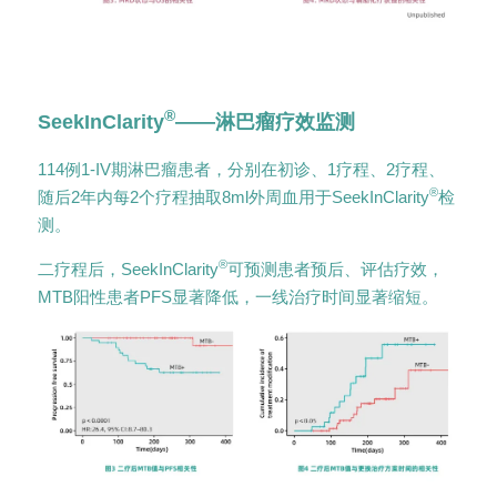
®
SeekInClarity
——淋巴瘤疗效监测
114例1-IV期淋巴瘤患者，分别在初诊、1疗程、2疗程、
®
随后2年内每2个疗程抽取8ml外周血用于SeekInClarity
检
测。
®
二疗程后，SeekInClarity
可预测患者预后、评估疗效，
MTB阳性患者PFS显著降低，一线治疗时间显著缩短。